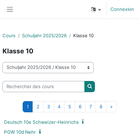
Passer au contenu principal
Connexion
Panneau latéral
Cours
Schuljahr 2025/2026
Klasse 10
Klasse 10
Catégories de cours
Rechercher des cours
Rechercher des cours
Page 1
Page 2
Page 3
Page 4
Page 5
Page 6
Page 7
Page 8
Page suivan
1
2
3
4
5
6
7
8
»
Deutsch 10e Schweizer-Heinrichs
PGW 10d Nehr