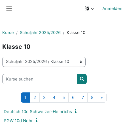
Zum Hauptinhalt
Anmelden
Website-Übersicht
Kurse
Schuljahr 2025/2026
Klasse 10
Klasse 10
Kursbereiche
Kurse suchen
Kurse suchen
Seite 1
Seite 2
Seite 3
Seite 4
Seite 5
Seite 6
Seite 7
Seite 8
Nächste Sei
1
2
3
4
5
6
7
8
»
Deutsch 10e Schweizer-Heinrichs
PGW 10d Nehr